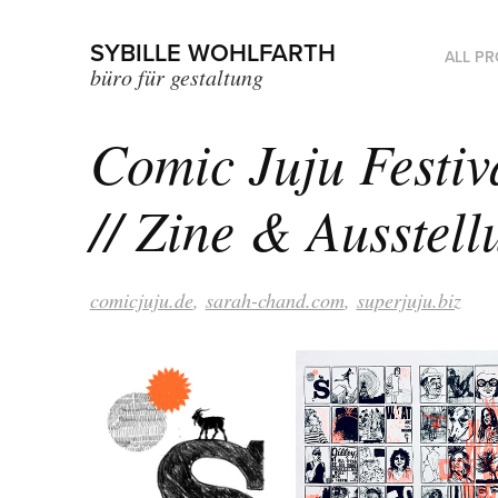
SYBILLE WOHLFARTH
ALL P
büro für gestaltung
Comic Juju Festiva
// Zine & Ausstell
comicjuju.de
,
sarah-chand.com
,
superjuju.biz